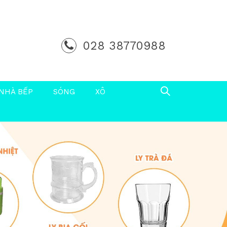
028 38770988
NHÀ BẾP
SÓNG
XÔ