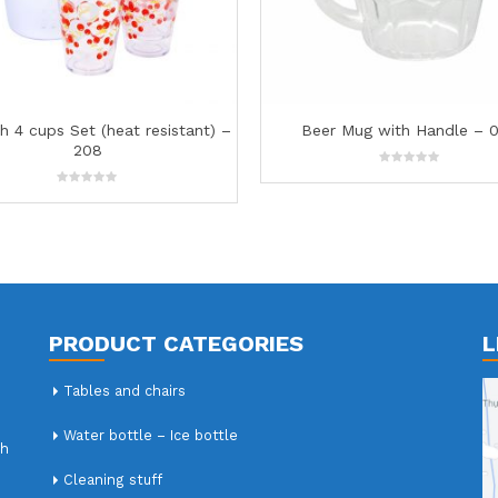
er Mug with Handle – 099
Set of 2.5L Jug with 4 Cups
0
0
out
out
of
of
5
5
PRODUCT CATEGORIES
L
Tables and chairs
Water bottle – Ice bottle
nh
Cleaning stuff