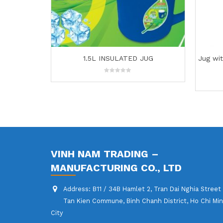
JUG
Jug with 4 cups Set (heat resistant) –
Be
208
0
out
of
5
VINH NAM TRADING –
MANUFACTURING CO., LTD
Address:
B11 / 34B Hamlet 2, Tran Dai Nghia Street
Tan Kien Commune, Binh Chanh District, Ho Chi Mi
City