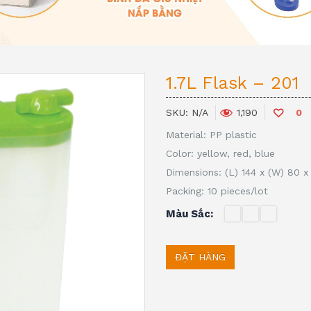
1.7L Flask – 201
SKU:
N/A
0
1,190
Material: PP plastic
Color: yellow, red, blue
Dimensions: (L) 144 x (W) 80 
Packing: 10 pieces/lot
Màu Sắc
ĐẶT HÀNG