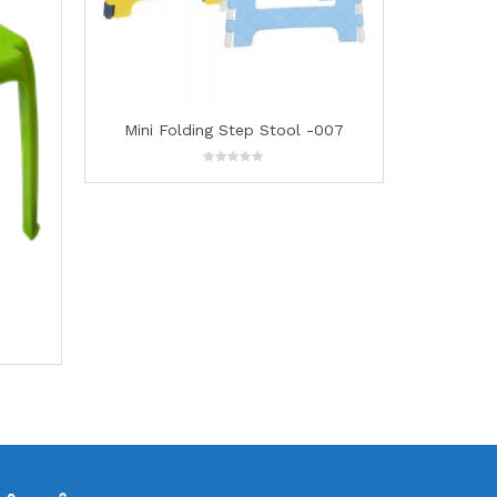
007
Funny Folding Stool – 017
0
out
of
5