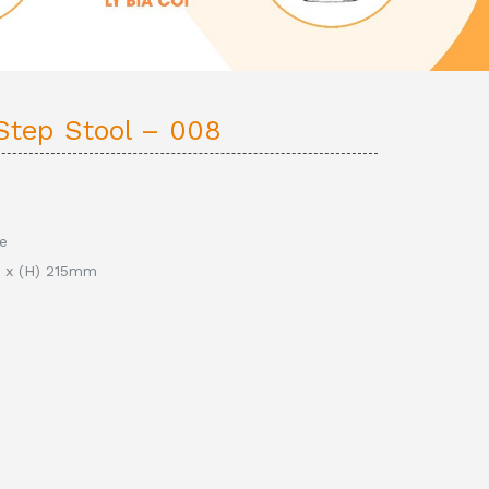
Step Stool – 008
ue
5 x (H) 215mm