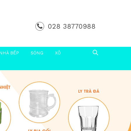
028 38770988
NHÀ BẾP
SÓNG
XÔ