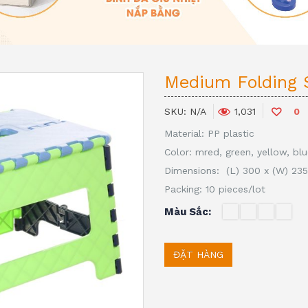
Medium Folding 
SKU:
N/A
0
1,031
Material: PP plastic
Color: mred, green, yellow, bl
Dimensions: (L) 300 x (W) 23
Packing: 10 pieces/lot
Màu Sắc
ĐẶT HÀNG