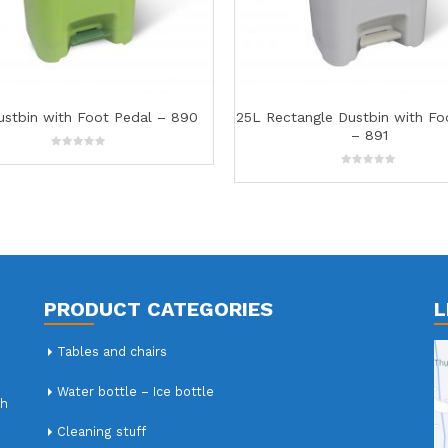
25L Rectangle Dustbin with Foot Pedal
5.5L Round Dustbin wit
– 891
887
0
0
out
out
of
of
5
5
PRODUCT CATEGORIES
L
Tables and chairs
Water bottle – Ice bottle
nh
Cleaning stuff