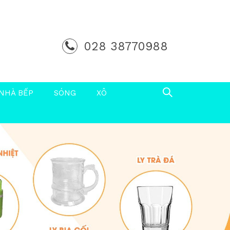
028 38770988
NHÀ BẾP
SÓNG
XÔ