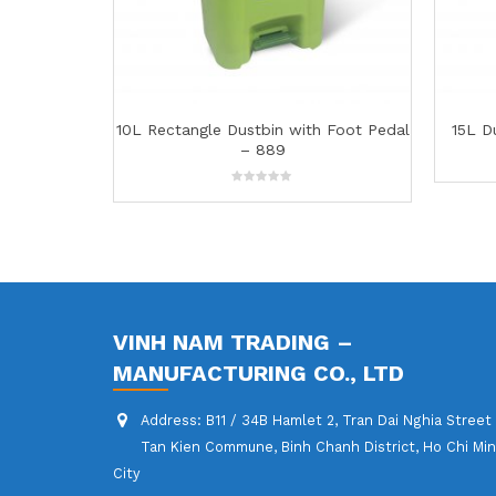
in with Foot Pedal
15L Dustbin with Foot Pedal – 890
89
0
out
of
5
VINH NAM TRADING –
MANUFACTURING CO., LTD
Address:
B11 / 34B Hamlet 2, Tran Dai Nghia Street
Tan Kien Commune, Binh Chanh District, Ho Chi Mi
City