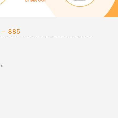
 – 885
mm