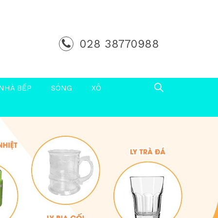
028 38770988
NHÀ BẾP
SÓNG
XÔ