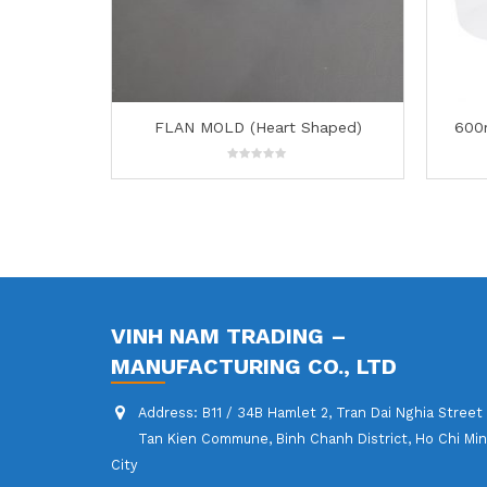
haped)
600ml Jar with Screw Lid – 130
2 compa
0
out
of
5
VINH NAM TRADING –
MANUFACTURING CO., LTD
Address:
B11 / 34B Hamlet 2, Tran Dai Nghia Street
Tan Kien Commune, Binh Chanh District, Ho Chi Mi
City