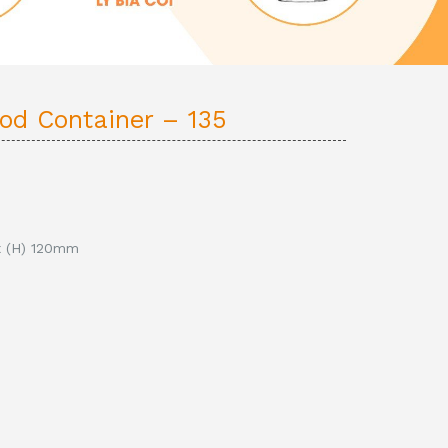
od Container – 135
 (H) 120
mm