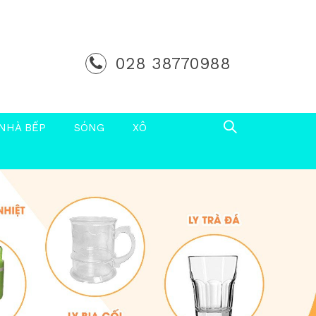
028 38770988
NHÀ BẾP
SÓNG
XÔ