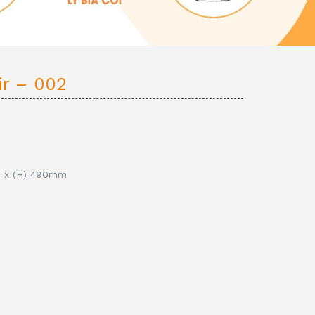
ir – 002
0 x (H) 490mm