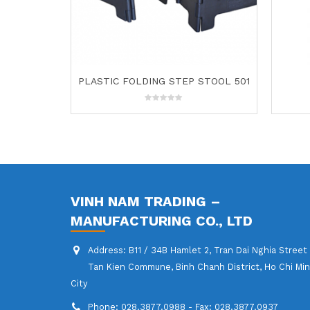
STOOL 501
0.5L Water Bottle – 211
H
0
out
of
5
VINH NAM TRADING –
MANUFACTURING CO., LTD
Address:
B11 / 34B Hamlet 2, Tran Dai Nghia Street
Tan Kien Commune, Binh Chanh District, Ho Chi Mi
City
Phone:
028.3877.0988 - Fax: 028.3877.0937