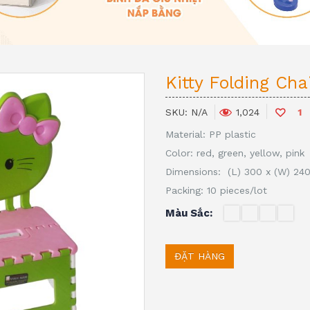
Kitty Folding Cha
SKU:
N/A
1
1,024
Material: PP plastic
Color: red, green, yellow, pink
Dimensions: (L) 300 x (W) 24
Packing: 10 pieces/lot
Màu Sắc
ĐẶT HÀNG