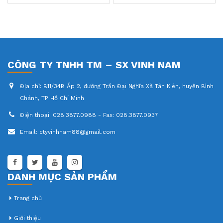
0
0
out
out
of
of
5
5
CÔNG TY TNHH TM – SX VINH NAM
Địa chỉ:
B11/34B Ấp 2, đường Trần Đại Nghĩa Xã Tân Kiên, huyện Bình
Chánh, TP Hồ Chí Minh
Điện thoại:
028.3877.0988 - Fax: 028.3877.0937
Email:
ctyvinhnam88@gmail.com
DANH MỤC SẢN PHẨM
Trang chủ
Giới thiệu