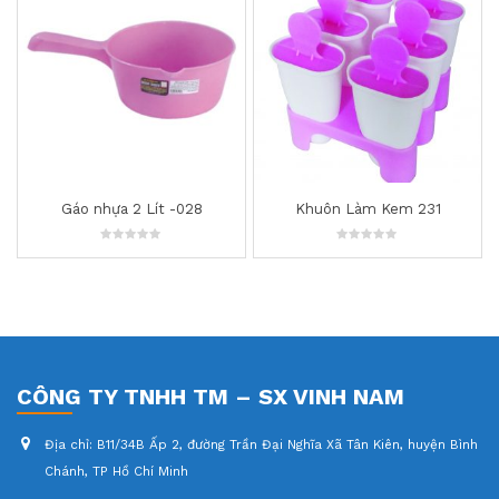
Khuôn Làm Kem 231
Bộ Rổ màu (3 cái) -116
0
0
out
out
of
of
5
5
CÔNG TY TNHH TM – SX VINH NAM
Địa chỉ:
B11/34B Ấp 2, đường Trần Đại Nghĩa Xã Tân Kiên, huyện Bình
Chánh, TP Hồ Chí Minh