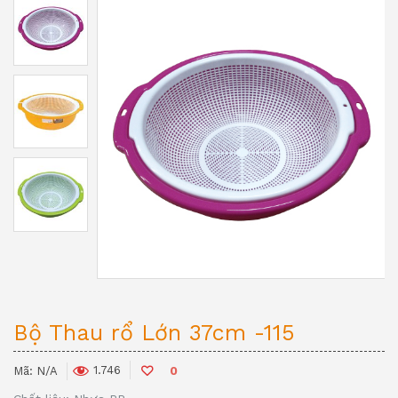
Bộ Thau rổ Lớn 37cm -115
1.746
Mã:
N/A
0