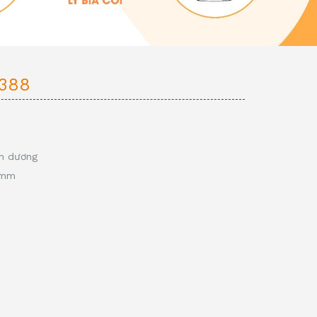
-388
nh dương
0 mm