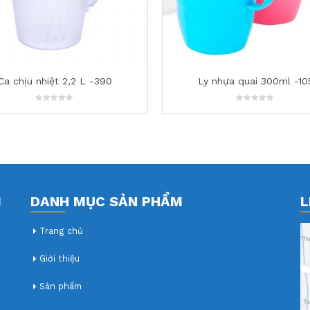
Ly nhựa quai 300ml -105
Bình Đá Giữ Nhiệt Nắp Bằng 7
0
0
out
out
of
of
5
5
M
DANH MỤC SẢN PHẨM
L
Trang chủ
Giới thiệu
Sản phẩm