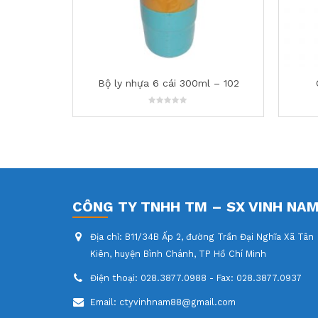
l – 102
Ca chịu nhiệt 2,2 L -390
0
out
of
5
CÔNG TY TNHH TM – SX VINH NA
Địa chỉ:
B11/34B Ấp 2, đường Trần Đại Nghĩa Xã Tân
Kiên, huyện Bình Chánh, TP Hồ Chí Minh
Điện thoại:
028.3877.0988 - Fax: 028.3877.0937
Email:
ctyvinhnam88@gmail.com