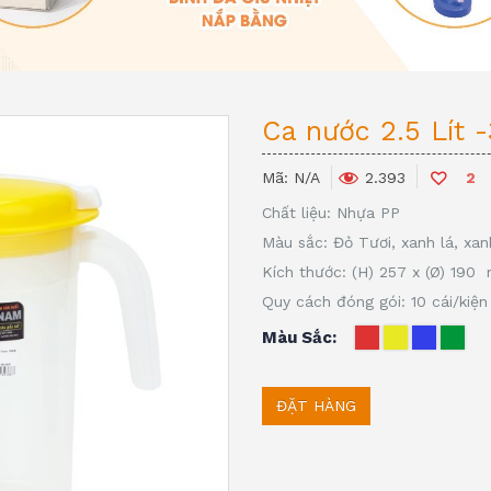
Ca nước 2.5 Lít 
Mã:
N/A
2
2.393
Chất liệu: Nhựa PP
Màu sắc: Đỏ Tươi, xanh lá, xa
Kích thước: (H) 257 x (Ø) 19
Quy cách đóng gói: 10 cái/kiện
Màu Sắc
ĐẶT HÀNG