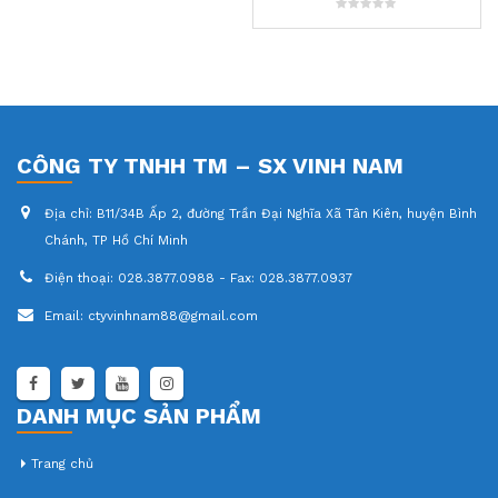
0
out
of
5
CÔNG TY TNHH TM – SX VINH NAM
Địa chỉ:
B11/34B Ấp 2, đường Trần Đại Nghĩa Xã Tân Kiên, huyện Bình
Chánh, TP Hồ Chí Minh
Điện thoại:
028.3877.0988 - Fax: 028.3877.0937
Email:
ctyvinhnam88@gmail.com
DANH MỤC SẢN PHẨM
Trang chủ