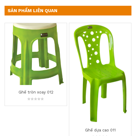
SẢN PHẨM LIÊN QUAN
Ghế tròn xoay 012
0
out
of
5
Ghế dựa cao 011