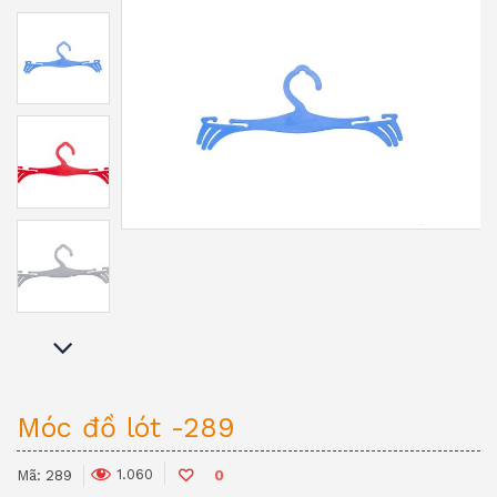
Móc đồ lót -289
1.060
Mã:
289
0