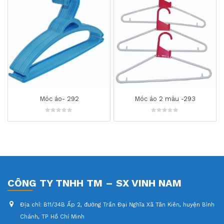
Móc áo- 292
Móc áo 2 màu -293
0
0
out
out
of
of
5
5
CÔNG TY TNHH TM – SX VINH NAM
Địa chỉ:
B11/34B Ấp 2, đường Trần Đại Nghĩa Xã Tân Kiên, huyện Bình
Chánh, TP Hồ Chí Minh