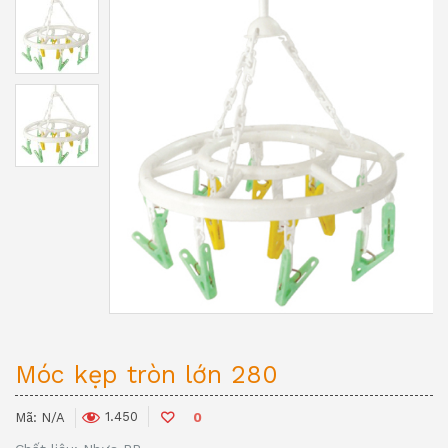
Móc kẹp tròn lớn 280
1.450
Mã:
N/A
0