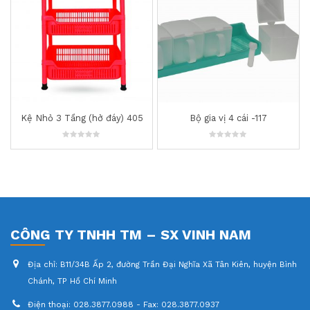
ở đáy) 405
Bộ gia vị 4 cái -117
Rỗ Chữ Nhật 34cm 
0
0
out
out
of
of
5
5
CÔNG TY TNHH TM – SX VINH NAM
Địa chỉ:
B11/34B Ấp 2, đường Trần Đại Nghĩa Xã Tân Kiên, huyện Bình
Chánh, TP Hồ Chí Minh
Điện thoại:
028.3877.0988 - Fax: 028.3877.0937